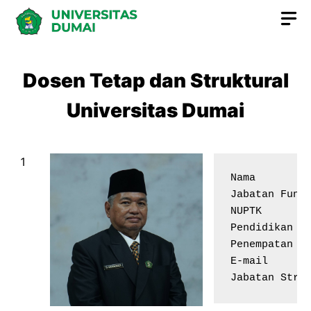
Skip
to
content
Dosen Tetap dan Struktural
Universitas Dumai
Nama         
Jabatan Fungs
NUPTK        
Pendidikan Te
Penempatan   
E-mail       