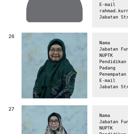
E-mail       
rahmad.kurnia
Nama         
Jabatan Fungs
NUPTK        
Pendidikan Te
Padang

Penempatan   
E-mail       
Nama         
Jabatan Fungs
NUPTK        